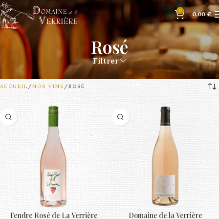
0
0,00
€
Rosé
Filtrer
ACCUEIL
NOS VINS
ROSÉ
Tendre Rosé de La Verrière
Domaine de la Verrière